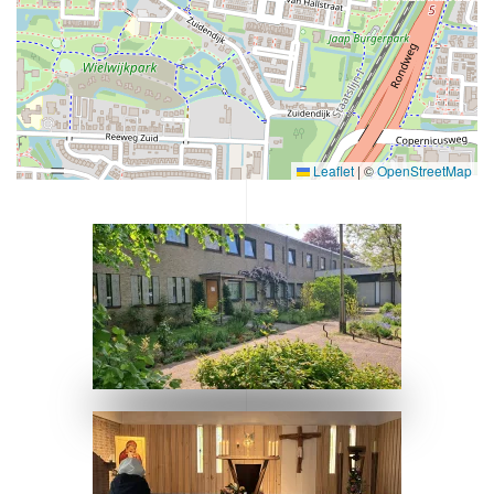
Leaflet
|
©
OpenStreetMap