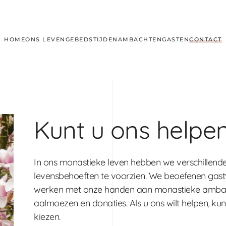
HOME
ONS LEVEN
GEBEDSTIJDEN
AMBACHTEN
GASTEN
CONTACT
Kunt u ons helpe
In ons monastieke leven hebben we verschillend
levensbehoeften te voorzien. We beoefenen gastv
werken met onze handen aan monastieke ambac
aalmoezen en donaties. Als u ons wilt helpen, ku
kiezen.